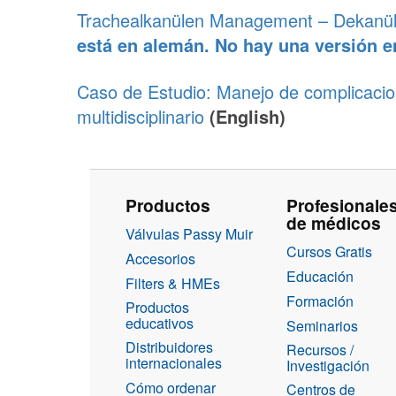
Trachealkanülen Management – Dekanülie
está en alemán. No hay una versión en
Caso de Estudio: Manejo de complicacion
multidisciplinario
(English)
Productos
Profesionale
de médicos
Válvulas Passy Muir
Cursos Gratis
Accesorios
Educación
Filters & HMEs
Formación
Productos
educativos
Seminarios
Distribuidores
Recursos /
internacionales
Investigación
Cómo ordenar
Centros de