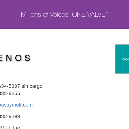
ENOS
Prod
634-5397 sin cargo
833-8255
passymuir.com
833-8299
Muir, Inc.