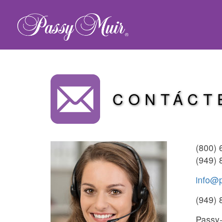
CONTÁCT
(800) 
(949) 
info@
(949) 
Passy-