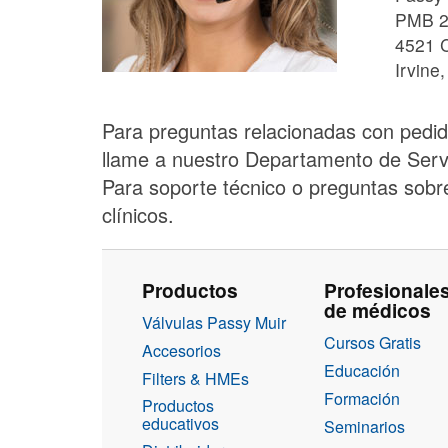
PMB 2
4521 
Irvine
Para preguntas relacionadas con pedido
llame a nuestro Departamento de Servi
Para soporte técnico o preguntas sobre
clínicos.
Productos
Profesionale
de médicos
Válvulas Passy Muir
Cursos Gratis
Accesorios
Educación
Filters & HMEs
Formación
Productos
educativos
Seminarios